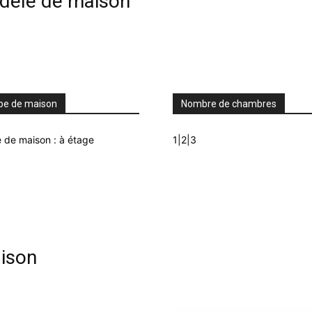
odèle de maison
pe de maison
Nombre de chambres
 de maison : à étage
1|2|3
ison