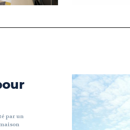
pour
té par un
e maison