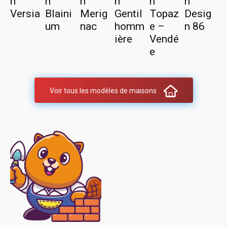
n
n
n
n
n
n
Versia
Blaini
Merig
Gentil
Topaz
Desig
um
nac
homm
e –
n 86
ière
Vendé
e
Voir tous les modèles de maisons