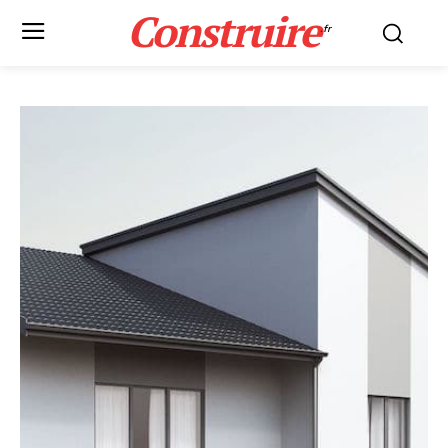
Construire
.fr