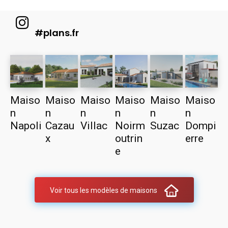
#plans.fr
Maiso
Maiso
Maiso
Maiso
Maiso
Maiso
n
n
n
n
n
n
Napoli
Cazau
Villac
Noirm
Suzac
Dompi
x
outrin
erre
e
Voir tous les modèles de maisons