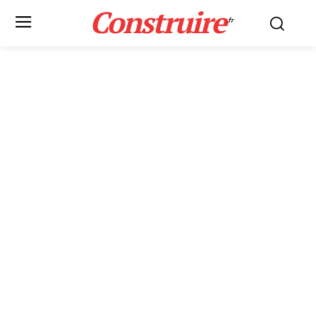
Construire
.fr