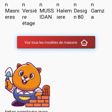
n
n
n
n
n
n
Masni
Versiè
MUSS
Halem
Desig
Gamz
eres
re
IDAN
iere
n 80
a
étage
Voir tous les modèles de maisons
faites construire avec