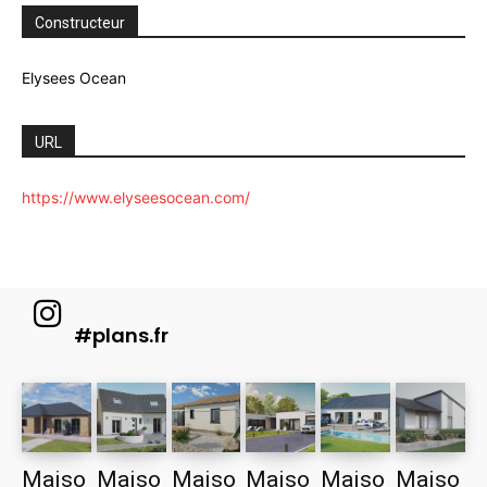
Constructeur
Elysees Ocean
URL
https://www.elyseesocean.com/
#plans.fr
Maiso
Maiso
Maiso
Maiso
Maiso
Maiso