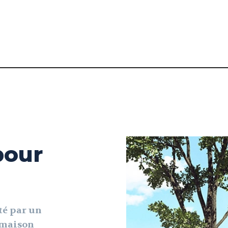
pour
té par un
e maison