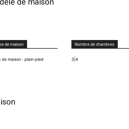
odèle de maison
pe de maison
Nombre de chambres
 de maison : plain-pied
3|4
ison