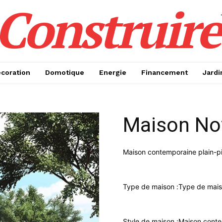
Construire
coration
Domotique
Energie
Financement
Jardi
Maison No
Maison contemporaine plain-p
Type de maison :
Type de maiso
Style de maison :
Maison cont