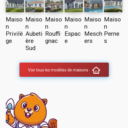
Maiso
Maiso
Maiso
Maiso
Maiso
Maiso
n
n
n
n
n
n
Privilè
Aubeti
Rouffi
Espac
Mesch
Perne
ge
ère
gnac
e
ers
s
Sud
Voir tous les modèles de maisons