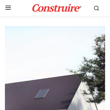
Construire
.fr