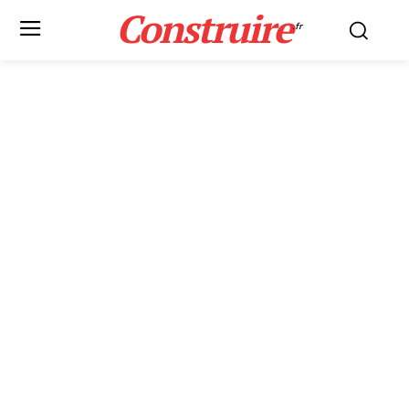
Construire
.fr