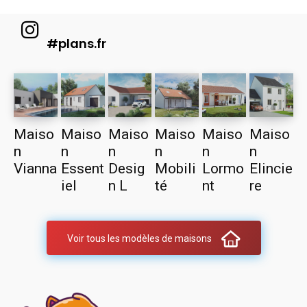
#plans.fr
Maiso
Maiso
Maiso
Maiso
Maiso
Maiso
n
n
n
n
n
n
Vianna
Essent
Desig
Mobili
Lormo
Elincie
iel
n L
té
nt
re
Voir tous les modèles de maisons