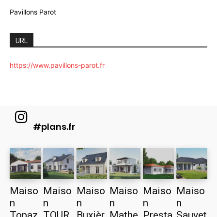
Pavillons Parot
URL
https://www.pavillons-parot.fr
#plans.fr
Maiso
Maiso
Maiso
Maiso
Maiso
Maiso
n
n
n
n
n
n
Topaz
TOUR
Buxièr
Mathe
Presta
Sauvet