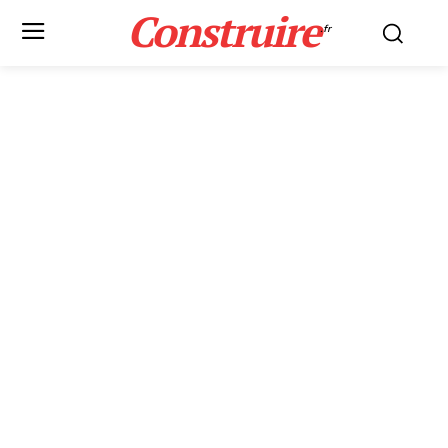
Construire
.fr