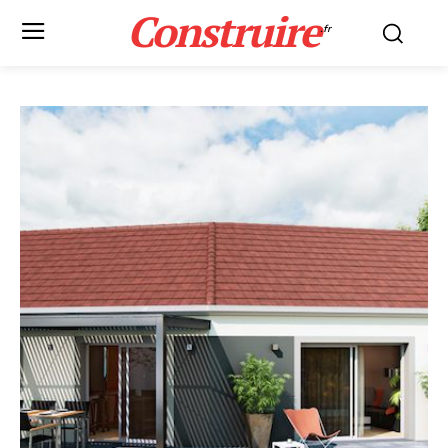
Construire
.fr