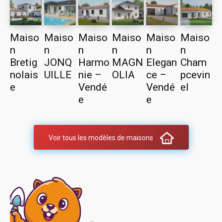
Maiso
Maiso
Maiso
Maiso
Maiso
Maiso
n
n
n
n
n
n
Bretig
JONQ
Harmo
MAGN
Elegan
Cham
nolais
UILLE
nie –
OLIA
ce –
pcevin
e
Vendé
Vendé
el
e
e
Voir tous les modèles de maisons