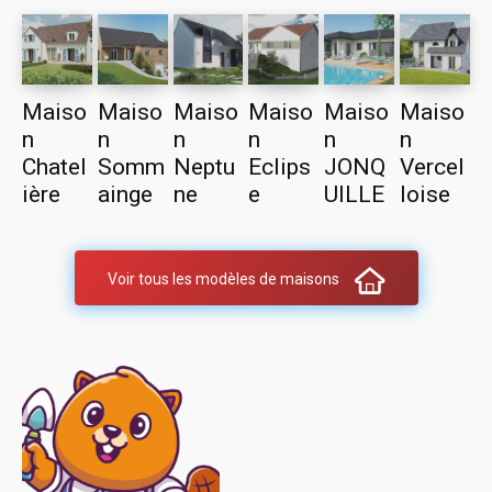
Maiso
Maiso
Maiso
Maiso
Maiso
Maiso
n
n
n
n
n
n
Chatel
Somm
Neptu
Eclips
JONQ
Vercel
ière
ainge
ne
e
UILLE
loise
Voir tous les modèles de maisons