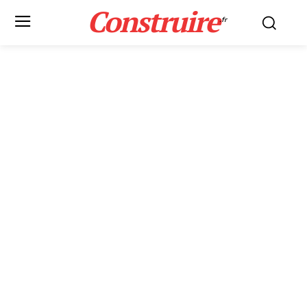
Construire
.fr