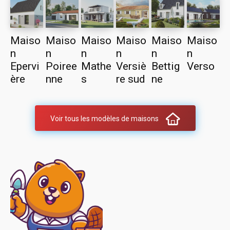
Maiso
Maiso
Maiso
Maiso
Maiso
Maiso
n
n
n
n
n
n
Epervi
Poiree
Mathe
Versiè
Bettig
Verso
ère
nne
s
re sud
ne
Voir tous les modèles de maisons