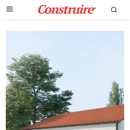
Construire
.fr