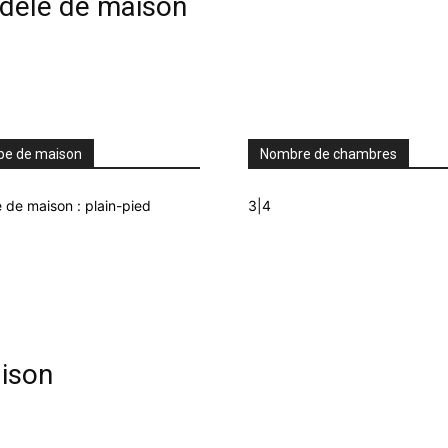
odèle de maison
pe de maison
Nombre de chambres
 de maison : plain-pied
3|4
ison