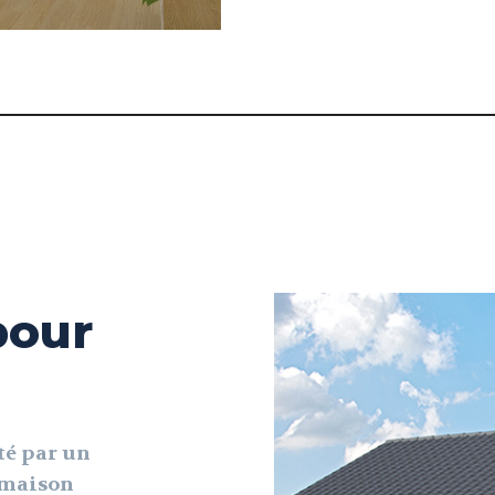
pour
té par un
e maison