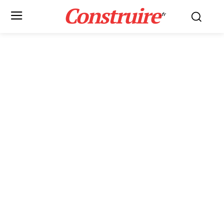
Construire
.fr