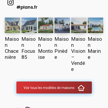
#plans.fr
Maiso
Maiso
Maiso
Maiso
Maiso
Maiso
n
n
n
n
n
n
Chace
Focus
Monto
Pinèd
Vision
Marin
nière
85
ise
e
–
e
Vendé
e
Voir tous les modèles de maisons