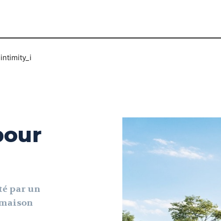
ntimity_i
pour
té par un
e maison