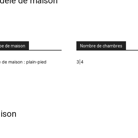
odèle de maison
pe de maison
Nombre de chambres
 de maison : plain-pied
3|4
ison