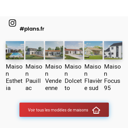
#plans.fr
Maiso
Maiso
Maiso
Maiso
Maiso
Maiso
n
n
n
n
n
n
Esthet
Pauill
Vende
Dolcet
Flavièr
Focus
ia
ac
enne
to
e sud
95
Voir tous les modèles de maisons