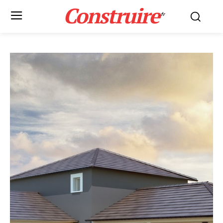
Construire
.fr