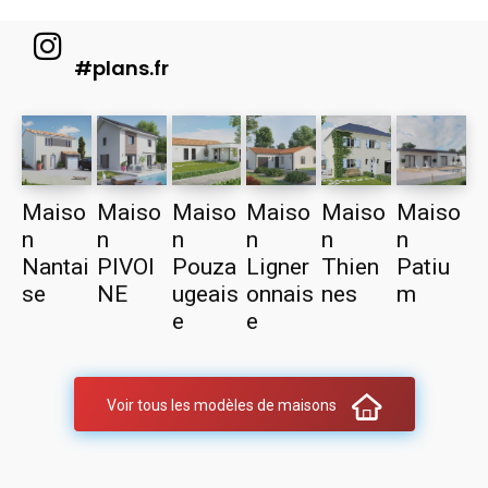
#plans.fr
Maiso
Maiso
Maiso
Maiso
Maiso
Maiso
n
n
n
n
n
n
Nantai
PIVOI
Pouza
Ligner
Thien
Patiu
se
NE
ugeais
onnais
nes
m
e
e
Voir tous les modèles de maisons