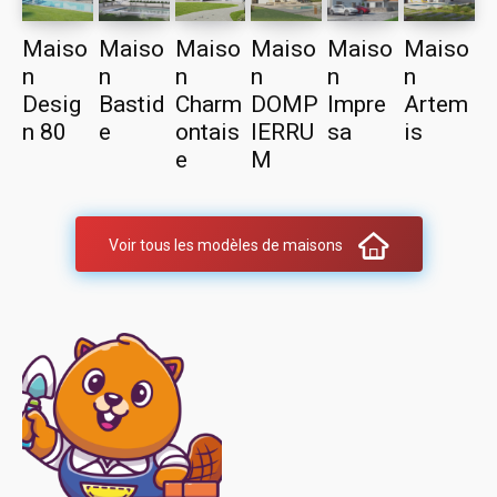
Maiso
Maiso
Maiso
Maiso
Maiso
Maiso
n
n
n
n
n
n
Desig
Bastid
Charm
DOMP
Impre
Artem
n 80
e
ontais
IERRU
sa
is
e
M
Voir tous les modèles de maisons