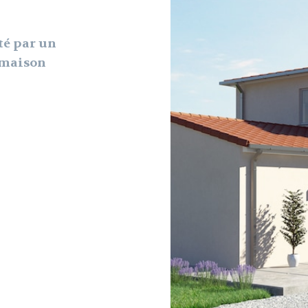
té par un
e maison