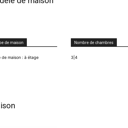
odèle de maison
pe de maison
Nombre de chambres
 de maison : à étage
3|4
ison