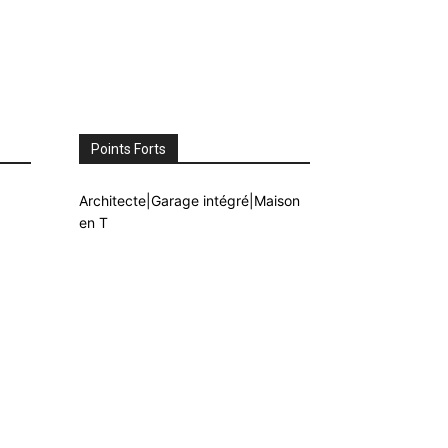
Points Forts
Architecte|Garage intégré|Maison
en T