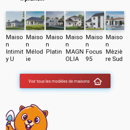
Maiso
Maiso
Maiso
Maiso
Maiso
Maiso
n
n
n
n
n
n
Intimit
Mélod
Platin
MAGN
Focus
Mèziè
y U
ie
OLIA
95
re Sud
Voir tous les modèles de maisons