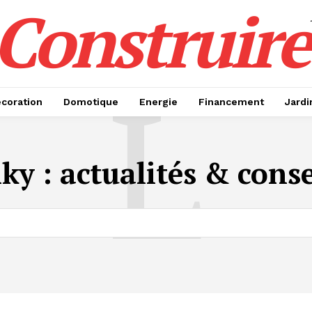
Construire
L
coration
Domotique
Energie
Financement
Jardi
nky
: actualités & conse