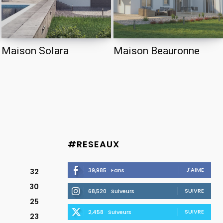
Maison Solara
Maison Beauronne
#RESEAUX
J'AIME
39,985
Fans
32
30
SUIVRE
68,520
Suiveurs
25
SUIVRE
2,458
Suiveurs
23