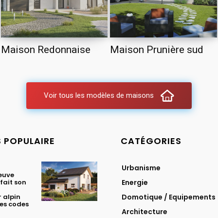
Maison Redonnaise
Maison Prunière sud
Voir tous les modèles de maisons
S POPULAIRE
CATÉGORIES
Urbanisme
euve
fait son
Energie
 alpin
Domotique / Equipements
les codes
Architecture