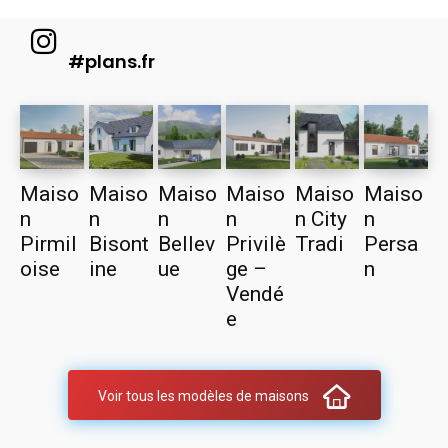
#plans.fr
Maiso
Maiso
Maiso
Maiso
Maiso
Maiso
n
n
n
n
n City
n
Pirmil
Bisont
Bellev
Privilè
Tradi
Persa
oise
ine
ue
ge –
n
Vendé
e
Voir tous les modèles de maisons