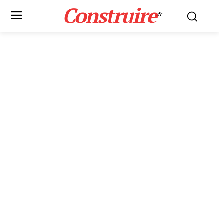
Construire
.fr