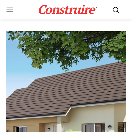
Construire
.fr