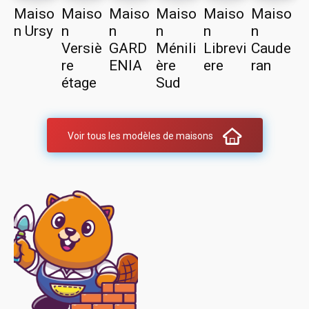
Maiso
Maiso
Maiso
Maiso
Maiso
Maiso
n Ursy
n
n
n
n
n
Versiè
GARD
Ménili
Librevi
Caude
re
ENIA
ère
ere
ran
étage
Sud
Voir tous les modèles de maisons