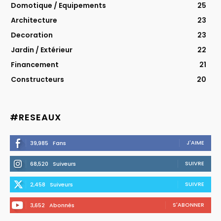
Domotique / Equipements
25
Architecture
23
Decoration
23
Jardin / Extérieur
22
Financement
21
Constructeurs
20
#RESEAUX
J'AIME
39,985
Fans
SUIVRE
68,520
Suiveurs
SUIVRE
2,458
Suiveurs
S'ABONNER
3,652
Abonnés