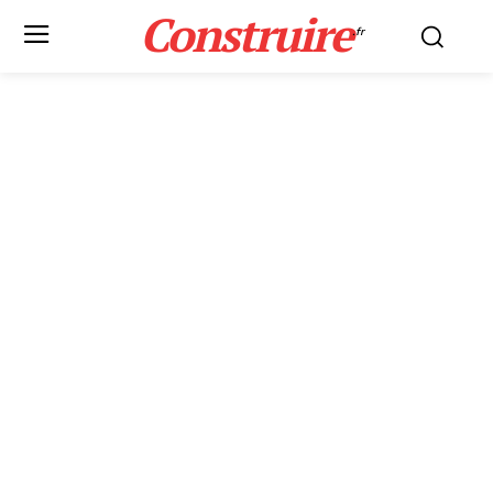
Construire
.fr