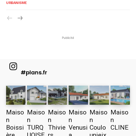
URBANISME
Publicité
#plans.fr
Maiso
Maiso
Maiso
Maiso
Maiso
Maiso
n
n
n
n
n
n
Boissi
TURQ
Thivie
Venusi
Coulo
CLINE
ère
UOISE
rs
a
unieix