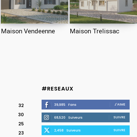
Maison Vendeenne
Maison Trelissac
#RESEAUX
J'AIME
39,985
Fans
32
30
SUIVRE
68,520
Suiveurs
25
SUIVRE
2,458
Suiveurs
23