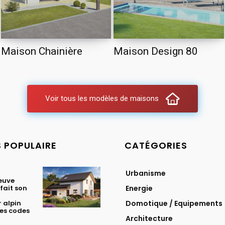
Maison Chainière
Maison Design 80
Voir tous les modèles de maisons
S POPULAIRE
CATÉGORIES
Urbanisme
euve
fait son
Energie
 alpin
Domotique / Equipements
les codes
Architecture