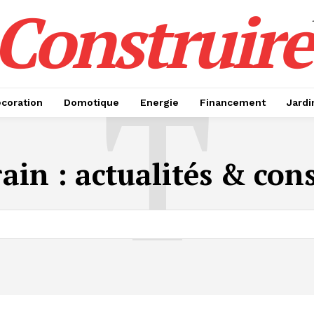
Construire
T
coration
Domotique
Energie
Financement
Jardi
rain
: actualités & cons