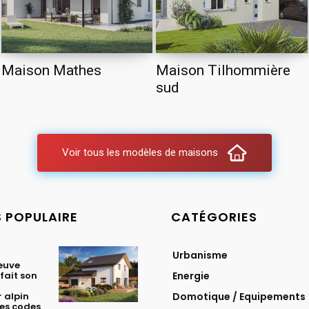
Maison Mathes
Maison Tilhommière
sud
Voir tous les modèles de maisons
S POPULAIRE
CATÉGORIES
Urbanisme
euve
fait son
Energie
 alpin
Domotique / Equipements
les codes