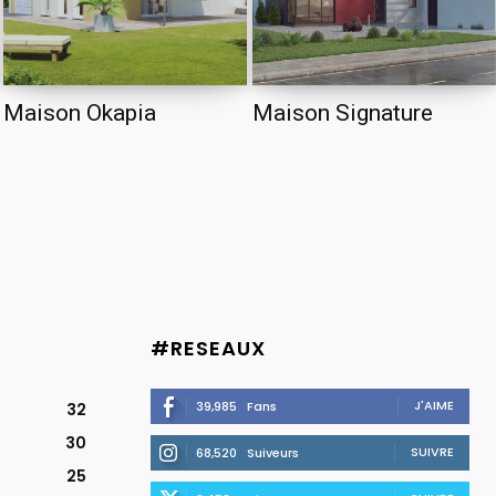
Maison Okapia
Maison Signature
#RESEAUX
J'AIME
39,985
Fans
32
30
SUIVRE
68,520
Suiveurs
25