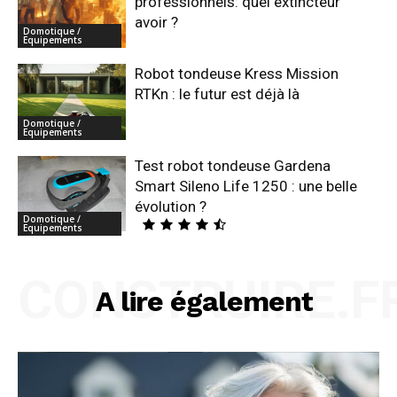
professionnels: quel extincteur
avoir ?
Domotique /
Equipements
Robot tondeuse Kress Mission
RTKn : le futur est déjà là
Domotique /
Equipements
Test robot tondeuse Gardena
Smart Sileno Life 1250 : une belle
évolution ?
Domotique /
Equipements
CONSTRUIRE.F
A lire également