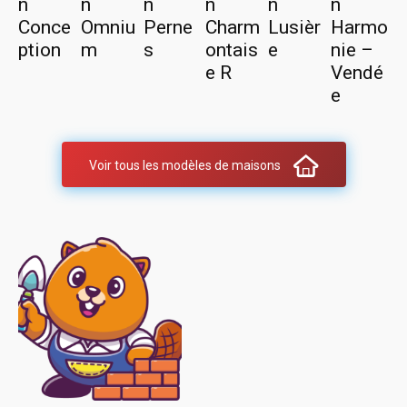
n
n
n
n
n
n
Conce
Omniu
Perne
Charm
Lusièr
Harmo
ption
m
s
ontais
e
nie –
e R
Vendé
e
Voir tous les modèles de maisons