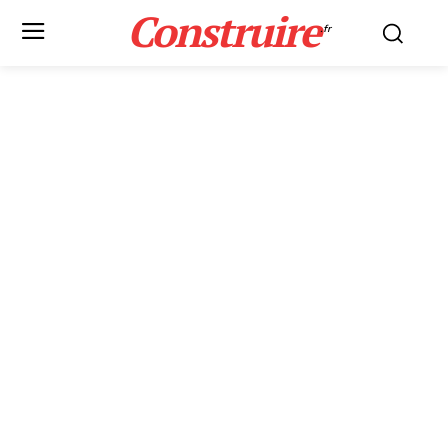
Construire
.fr